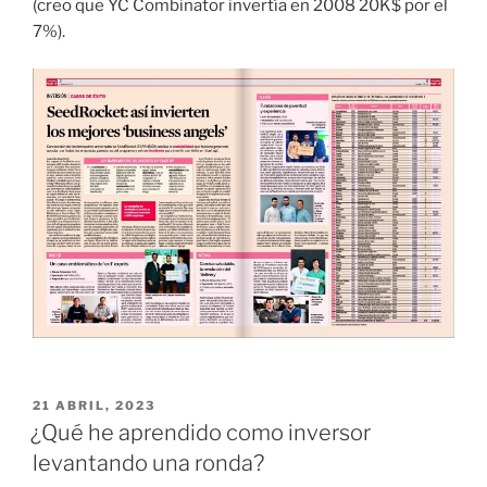
(creo que YC Combinator invertía en 2008 20K$ por el
7%).
PUBLICADO
21 ABRIL, 2023
EL
¿Qué he aprendido como inversor
levantando una ronda?