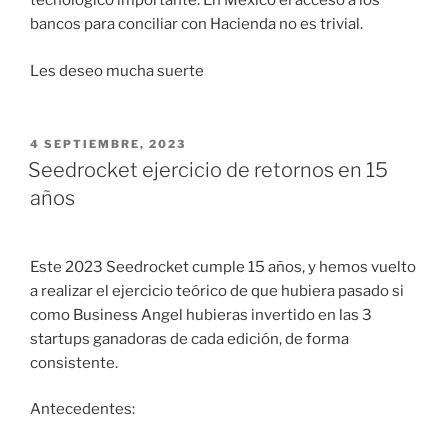
tecnológico importante. En México el acceso a los
bancos para conciliar con Hacienda no es trivial.
Les deseo mucha suerte
PUBLICADO
4 SEPTIEMBRE, 2023
EL
Seedrocket ejercicio de retornos en 15
años
Este 2023 Seedrocket cumple 15 años, y hemos vuelto
a realizar el ejercicio teórico de que hubiera pasado si
como Business Angel hubieras invertido en las 3
startups ganadoras de cada edición, de forma
consistente.
Antecedentes: