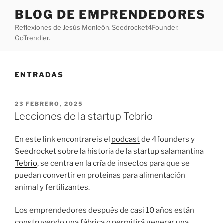
Saltar
BLOG DE EMPRENDEDORES
al
Reflexiones de Jesús Monleón. Seedrocket4Founder.
contenido
GoTrendier.
ENTRADAS
PUBLICADO
23 FEBRERO, 2025
EL
Lecciones de la startup Tebrio
En este link encontrareis el
podcast
de 4founders y
Seedrocket sobre la historia de la startup salamantina
Tebrio
, se centra en la cría de insectos para que se
puedan convertir en proteinas para alimentación
animal y fertilizantes.
Los emprendedores después de casi 10 años están
construyendo una fábrica q permitirá generar una