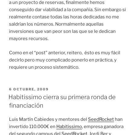
a un proyecto de reservas, finalmente hemos
conseguido dar viabilidad a la compañía. Sin embargo si
realmente contase todas las horas dedicadas no me
saldrían los números. Normalmente aquellas
inversiones que van peor son las que se le dedican
mayores recursos.
Como en el “post” anterior, reitero, ésto es muy fácil
decirlo pero muy complicado ponerlo en práctica, y
requiere un proceso sistemático.
PUBLICADO
6 OCTUBRE, 2009
EL
Habitissimo cierra su primera ronda de
financiación
Luis Martín Cabiedes y mentores del
SeedRocket
han
invertido 110.000€ en
Habitissimo
, empresa ganadora
del segundo campus del
SeedRocket
. Jordi Ber y