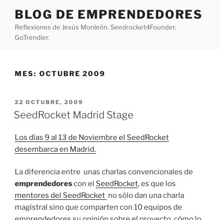
Saltar
BLOG DE EMPRENDEDORES
al
Reflexiones de Jesús Monleón. Seedrocket4Founder.
contenido
GoTrendier.
MES:
OCTUBRE 2009
PUBLICADO
22 OCTUBRE, 2009
EL
SeedRocket Madrid Stage
Los días 9 al 13 de Noviembre el SeedRocket
desembarca en Madrid.
La diferencia entre unas charlas convencionales de
emprendedores
con el
SeedRocket
, es que los
mentores del SeedRocket
no sólo dan una charla
magistral sino que comparten con 10 equipos de
emprendedores su opinión sobre el proyecto, cómo lo