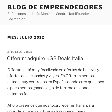
Saltar
BLOG DE EMPRENDEDORES
al
Reflexiones de Jesús Monleón. Seedrocket4Founder.
contenido
GoTrendier.
MES:
JULIO 2012
PUBLICADO
3 JULIO, 2012
EL
Offerum adquire KGB Deals Italia
Offerum está muy focalizada en
ofertas de belleza
, y
ofertas de escapadas y viajes
. En Offerum hemos
estado muy centrados en España, donde creo que poco
a poco hemos ganado algo de terreno en donde
estamos focus.
Ahora creemos que nos toca crecer en Italia, para
consolidar más rápido nuestras operaciones