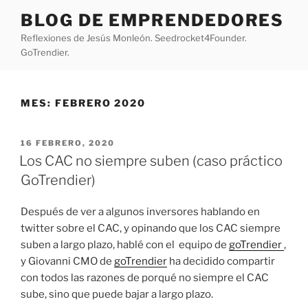
Saltar
BLOG DE EMPRENDEDORES
al
Reflexiones de Jesús Monleón. Seedrocket4Founder.
contenido
GoTrendier.
MES:
FEBRERO 2020
PUBLICADO
16 FEBRERO, 2020
EL
Los CAC no siempre suben (caso práctico
GoTrendier)
Después de ver a algunos inversores hablando en
twitter sobre el CAC, y opinando que los CAC siempre
suben a largo plazo, hablé con el equipo de
goTrendier
,
y Giovanni CMO de
goTrendier
ha decidido compartir
con todos las razones de porqué no siempre el CAC
sube, sino que puede bajar a largo plazo.