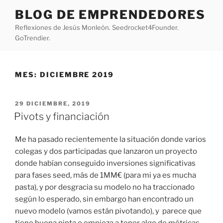
Saltar
BLOG DE EMPRENDEDORES
al
Reflexiones de Jesús Monleón. Seedrocket4Founder.
contenido
GoTrendier.
MES:
DICIEMBRE 2019
PUBLICADO
29 DICIEMBRE, 2019
EL
Pivots y financiación
Me ha pasado recientemente la situación donde varios
colegas y dos participadas que lanzaron un proyecto
donde habían conseguido inversiones significativas
para fases seed, más de 1MM€ (para mi ya es mucha
pasta), y por desgracia su modelo no ha traccionado
según lo esperado, sin embargo han encontrado un
nuevo modelo (vamos están pivotando), y parece que
tiene buena pinta o empieza a tener algo de métricas.