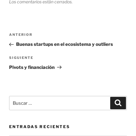
Los comentarios están cerrados.
Navegación
Entrada
ANTERIOR
de
anterior:
Buenas startups en el ecosistema y outliers
entradas
Siguiente
SIGUIENTE
entrada
Pivots y financiación
Buscar
Buscar
por:
ENTRADAS RECIENTES