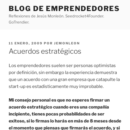
Saltar
BLOG DE EMPRENDEDORES
al
Reflexiones de Jesús Monleón. Seedrocket4Founder.
contenido
GoTrendier.
PUBLICADO
11 ENERO, 2009
POR
JEMONLEON
EL
Acuerdos estratégicos
Los emprendedores suelen ser personas optimistas
por definición, sin embargo la experiencia demuestra
que un acuerdo con una gran empresa que catapulte la
start-up es estadísticamente muy improbable.
Mi consejo personal es que no esperes firmar un
acuerdo estratégico cuando eres una compañía
incipiente, tienes pocas probabilidades de ser
exitoso, si lo firmas lo harás en más de 8 meses desde
el momento que piensas que firmarás el acuerdo, y si