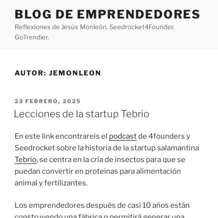
Saltar
BLOG DE EMPRENDEDORES
al
Reflexiones de Jesús Monleón. Seedrocket4Founder.
contenido
GoTrendier.
AUTOR:
JEMONLEON
PUBLICADO
23 FEBRERO, 2025
EL
Lecciones de la startup Tebrio
En este link encontrareis el
podcast
de 4founders y
Seedrocket sobre la historia de la startup salamantina
Tebrio
, se centra en la cría de insectos para que se
puedan convertir en proteinas para alimentación
animal y fertilizantes.
Los emprendedores después de casi 10 años están
construyendo una fábrica q permitirá generar una