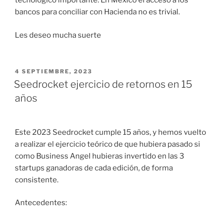
tecnológico importante. En México el acceso a los
bancos para conciliar con Hacienda no es trivial.
Les deseo mucha suerte
PUBLICADO
4 SEPTIEMBRE, 2023
EL
Seedrocket ejercicio de retornos en 15
años
Este 2023 Seedrocket cumple 15 años, y hemos vuelto
a realizar el ejercicio teórico de que hubiera pasado si
como Business Angel hubieras invertido en las 3
startups ganadoras de cada edición, de forma
consistente.
Antecedentes: