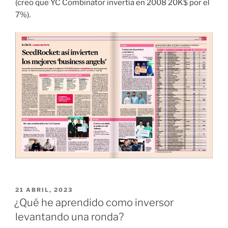
(creo que YC Combinator invertía en 2008 20K$ por el
7%).
PUBLICADO
21 ABRIL, 2023
EL
¿Qué he aprendido como inversor
levantando una ronda?