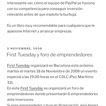
interesante ver, cómo el equipo de PayPal se fusiona
con su competencia para conseguir inversión
relevante antes de que explote la burbuja.
Es un libro muy recomendable para cualquiera que le
apasione Internet y arrancar empresas.
PUBLICADO
5 NOVIEMBRE, 2008
EL
First Tuesday y foro de emprendedores
First Tuesday
organizará en Barcelona este próximo
martes el martes 18 de Noviembre de 2008 un evento
especial a las 19.00 horas en el CDLC (Pso. Maritimo
32).
En este
First Tuesday
se organizará un foro de
emprendedores donde presentarán 6 emprendedores
ante inversores.
Si eres emprendedor y buscas financiación, aquí tienes