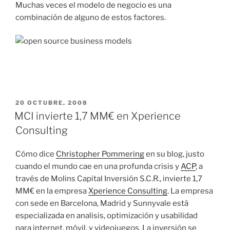
Muchas veces el modelo de negocio es una
combinación de alguno de estos factores.
PUBLICADO
20 OCTUBRE, 2008
EL
MCI invierte 1,7 MM€ en Xperience
Consulting
Cómo dice
Christopher Pommering
en su blog, justo
cuando el mundo cae en una profunda crisis y
ACP
, a
través de Molins Capital Inversión S.C.R., invierte 1,7
MM€ en la empresa
Xperience Consulting
. La empresa
con sede en Barcelona, Madrid y Sunnyvale está
especializada en analisis, optimización y usabilidad
para internet, móvil, y videojuegos. La inversión se