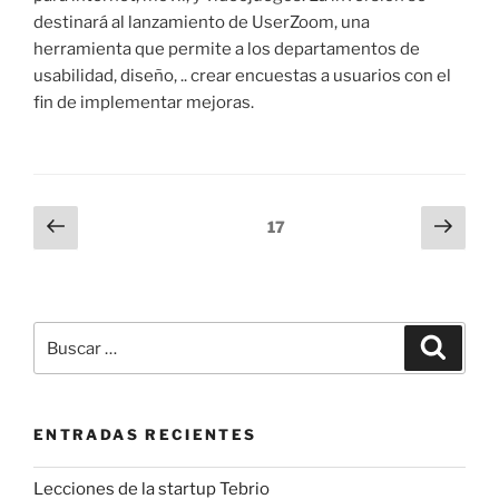
destinará al lanzamiento de UserZoom, una
herramienta que permite a los departamentos de
usabilidad, diseño, .. crear encuestas a usuarios con el
fin de implementar mejoras.
Paginación
Página
Sigu
Página
17
anterior
pági
de
entradas
Buscar
Buscar
por:
ENTRADAS RECIENTES
Lecciones de la startup Tebrio