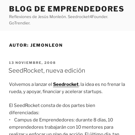
Saltar
BLOG DE EMPRENDEDORES
al
Reflexiones de Jesús Monleón. Seedrocket4Founder.
contenido
GoTrendier.
AUTOR:
JEMONLEON
PUBLICADO
13 NOVIEMBRE, 2008
EL
SeedRocket, nueva edición
Volvemos a lanzar el
Seedrocket
, la idea es no frenar la
rueda, y apoyar, financiar y acelerar startups.
El SeedRocket consta de dos partes bien
diferenciadas:
• Campus de Emprendedores: durante 8 días, 10
emprendedores trabajarán con 10 mentores para
realizar y enfocar un plan de acción. El último día, tan