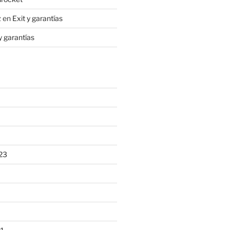
z
en
Exit y garantías
y garantías
23