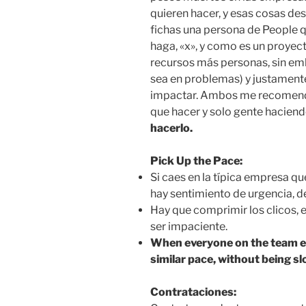
quieren hacer, y esas cosas desf
fichas una persona de People q
haga, «x», y como es un proyec
recursos más personas, sin em
sea en problemas) y justament
impactar. Ambos me recomendab
que hacer y solo gente haciend
hacerlo.
Pick Up the Pace:
Si caes en la típica empresa q
hay sentimiento de urgencia, 
Hay que comprimir los clicos, e
ser impaciente.
When everyone on the team em
similar pace, without being s
Contrataciones: