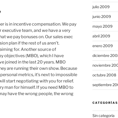
julio 2009
e
junio 2009
er is in incentive compensation. We pay
mayo 2009
 executive team, and we have a very
abril 2009
that we pay bonuses on. Our sales exec
n plan if the rest of us aren’t.
enero 2009
iming for. Another source of
 objectives (MBO), which I have
diciembre 200
e joined in the last 20 years. MBO
noviembre 20
they are running their own show. Because
ersonal metrics, it’s next to impossible
octubre 2008
ill start negotiating with you for relief.
septiembre 2
ery man for himself. If you need MBO to
u may have the wrong people, the wrong
CATEGORÍAS
Sin categoría