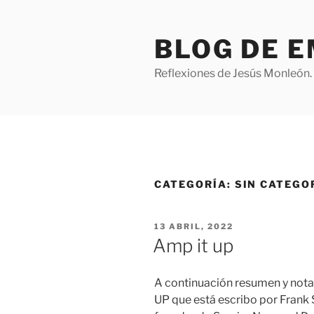
Saltar
al
BLOG DE 
contenido
Reflexiones de Jesús Monleón.
CATEGORÍA:
SIN CATEGO
PUBLICADO
13 ABRIL, 2022
EL
Amp it up
A continuación resumen y nota
UP que está escribo por Frank