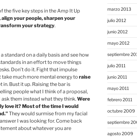
marzo 2013
of the five key steps in the Amp It Up
 align your people, sharpen your
julio 2012
transform your strategy
.
junio 2012
mayo 2012
septiembre 20
s a standard on a daily basis and see how
 standards in an effort to move things
julio 2011
esks. Don’t do it. Fight that impulse
n’t take much more mental energy to
raise
junio 2011
t in. Bust it up. Raising the bar is
mayo 2011
telling people what I think of a proposal,
 I ask them instead what they think.
Were
febrero 2011
ly love it? Most of the time I would
octubre 2009
ad.”
They would surmise from my facial
e answer I was looking for. Come back
septiembre 2
citement about whatever you are
agosto 2009