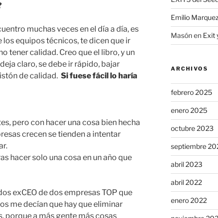
?
Emilio Marque
uentro muchas veces en el día a día, es
Masón
en
Exit 
los equipos técnicos, te dicen que ir
 tener calidad. Creo que el libro, y un
eja claro, se debe ir rápido, bajar
ARCHIVOS
istón de calidad.
Si fuese fácil lo haría
febrero 2025
enero 2025
es, pero con hacer una cosa bien hecha
octubre 2023
resas crecen se tienden a intentar
ar.
septiembre 20
eras hacer solo una cosa en un año que
abril 2023
abril 2022
 dos exCEO de dos empresas TOP que
enero 2022
os me decían que hay que eliminar
s, porque a más gente más cosas