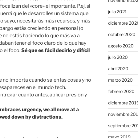
noviembre 20
ocalizan del «core» e importante. P.ej. si
julio 2021
uerrá que le desarrolles un sistema que
to suyo, necesitarás más recursos, y más
diciembre 202
bargo estás creciendo en personal (o
octubre 2020
e no estás haciendo lo que más va a
an tener el foco claro de lo que hay
agosto 2020
o el foco.
Sé que es fácil decirlo y difícil
julio 2020
abril 2020
ue no importa cuando salen las cosas y no
marzo 2020
desapareces en el mundo tech.
febrero 2020
ntregar cuanto antes, aplicar presión y
diciembre 201
braces urgency, we all move at a
noviembre 20
lowed down by distractions.
septiembre 20
mayo 2019