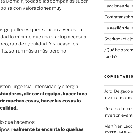
ta Domain, todas ellas compañías super
Lecciones de la
a bolsa con valoraciones muy
Contratar sobr
La gestión de l
s gilipolleces que escucho a veces en
erdad lo mínimo que una startup necesita
Seedrocket eje
oco, rapidez y calidad. Y si acaso los
¿Qué he aprend
efits, son un más a más, pero no
ronda?
COMENTARIO
stón, urgencia, intensidad, y energía.
Jordi Delgado
e
stándares, alinear al equipo, hacer foco
levantando una
rir muchas cosas, hacer las cosas lo
calidad.
Gerardo Tornel
inversor levan
ajo que hacemos:
Martín
en
Lecci
uipos:
realmente te encanta lo que has
EXITS del See