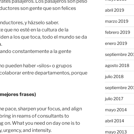
rates pasajeros. Los pasajeros son peso
ductores son gente que son felices
abril 2019
marzo 2019
nductores, y házselo saber.
e que no esté en la cultura de la
febrero 2019
iden a los que toca, todo el mundo se da
enero 2019
.
uscando constantemente a la gente
septiembre 20
no pueden haber «silos» o grupos
agosto 2018
 colaborar entre departamentos, porque
julio 2018
septiembre 20
 mejores frases)
julio 2017
he pace, sharpen your focus, and align
mayo 2014
bring in reams of consultants to
abril 2014
ng on. What you need on day one is to
, urgency, and intensity.
mayo 2013