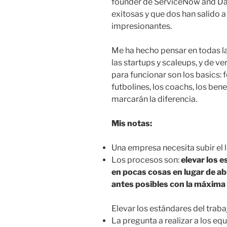
founder de ServiceNow and Da
exitosas y que dos han salido 
impresionantes.
Me ha hecho pensar en todas la
las startups y scaleups, y de v
para funcionar son los basics: f
futbolines, los coachs, los ben
marcarán la diferencia.
Mis notas:
Una empresa necesita subir el li
Los procesos son:
elevar los e
en pocas cosas en lugar de ab
antes posibles con la máxima 
Elevar los estándares del trab
La pregunta a realizar a los eq