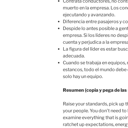
Contrata conductores, no cont
muerto en la empresa. Los con
ejecutando y avanzando.
Diferencia entre pasajeros y co
Despide lo antes posible a gent
empresa. Si los líderes no desp
cuenta y perjudica a la empresa
La figura del líder es estar b
adecuada.
Cuando se trabaja en equipos, 
estancos, todo el mundo debe
solo hay un equipo.
Resumen (copia y pega de las
Raise your standards, pick up t
your people. You don’t need to 
examine everything that is goi
ratchet up expectations, energy