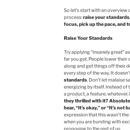
So let’s start with an overview 
process:
raise your standards,
focus, pick up the pace, and 
Raise Your Standards
Try applying “insanely great” a
far you get. People lower their
along and get things off their d
every step of the way. It does
standards
. Don’t let malaise se
energizing by itself. Instead of 
a product, a feature, whatever,
they thrilled with it? Absolute
hear, “It’s okay,” or “It’s not b
expression that this wasn’t th
when you are bursting with ex
proposing to the rest of us.