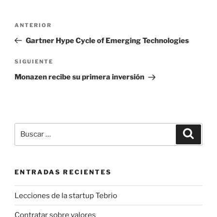
Navegación
Entrada
ANTERIOR
de
anterior:
Gartner Hype Cycle of Emerging Technologies
entradas
Siguiente
SIGUIENTE
entrada
Monazen recibe su primera inversión
Buscar
Buscar
por:
ENTRADAS RECIENTES
Lecciones de la startup Tebrio
Contratar sobre valores