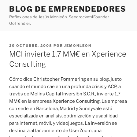
Saltar
BLOG DE EMPRENDEDORES
al
Reflexiones de Jesús Monleón. Seedrocket4Founder.
contenido
GoTrendier.
PUBLICADO
20 OCTUBRE, 2008
POR
JEMONLEON
EL
MCI invierte 1,7 MM€ en Xperience
Consulting
Cómo dice
Christopher Pommering
en su blog, justo
cuando el mundo cae en una profunda crisis y
ACP
, a
través de Molins Capital Inversión S.C.R., invierte 1,7
MM€ en la empresa
Xperience Consulting
. La empresa
con sede en Barcelona, Madrid y Sunnyvale está
especializada en analisis, optimización y usabilidad
para internet, móvil, y videojuegos. La inversión se
destinará al lanzamiento de UserZoom, una