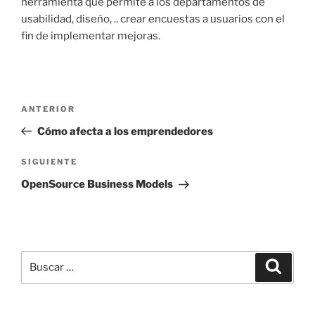
herramienta que permite a los departamentos de
usabilidad, diseño, .. crear encuestas a usuarios con el
fin de implementar mejoras.
Navegación
Entrada
ANTERIOR
de
anterior:
Cómo afecta a los emprendedores
entradas
Siguiente
SIGUIENTE
entrada
OpenSource Business Models
Buscar
Buscar
por: