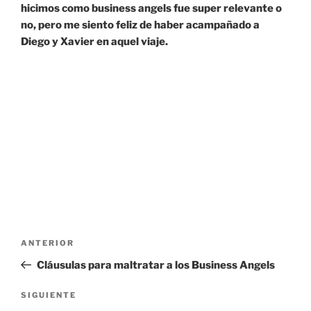
hicimos como business angels fue super relevante o
no, pero me siento feliz de haber acampañado a
Diego y Xavier en aquel viaje.
Navegación
Entrada
ANTERIOR
de
anterior:
Cláusulas para maltratar a los Business Angels
entradas
Siguiente
SIGUIENTE