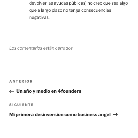
devolver las ayudas públicas) no creo que sea algo
que a largo plazo no tenga consecuencias
negativas.
Los comentarios están cerrados.
Navegación
Entrada
ANTERIOR
de
anterior:
Un año y medio en 4founders
entradas
Siguiente
SIGUIENTE
entrada
Mi primera desinversión como business angel