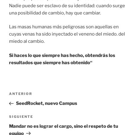
Nadie puede ser esclavo de su identidad: cuando surge
una posibilidad de cambio, hay que cambiar.
Las masas humanas más peligrosas son aquellas en
cuyas venas ha sido inyectado el veneno del miedo. del
miedo al cambio.
Si haces lo que siempre has hecho, obtendrás los
resultados que siempre has obtenido“
Navegación
Entrada
ANTERIOR
de
anterior:
SeedRocket, nuevo Campus
entradas
Siguiente
SIGUIENTE
entrada
Mandar no es lograr el cargo, sino el respeto de tu
equipo