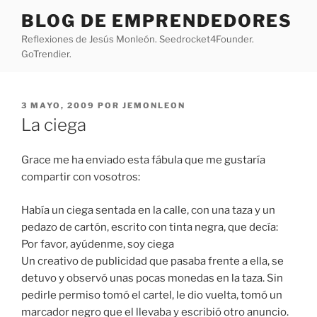
Saltar
BLOG DE EMPRENDEDORES
al
Reflexiones de Jesús Monleón. Seedrocket4Founder.
contenido
GoTrendier.
PUBLICADO
3 MAYO, 2009
POR
JEMONLEON
EL
La ciega
Grace me ha enviado esta fábula que me gustaría
compartir con vosotros:
Había un ciega sentada en la calle, con una taza y un
pedazo de cartón, escrito con tinta negra, que decía:
Por favor, ayúdenme, soy ciega
Un creativo de publicidad que pasaba frente a ella, se
detuvo y observó unas pocas monedas en la taza. Sin
pedirle permiso tomó el cartel, le dio vuelta, tomó un
marcador negro que el llevaba y escribió otro anuncio.