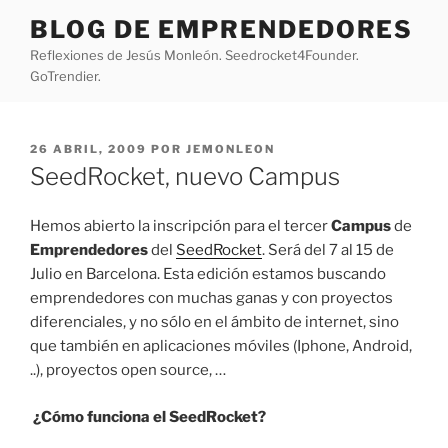
Saltar
BLOG DE EMPRENDEDORES
al
Reflexiones de Jesús Monleón. Seedrocket4Founder.
contenido
GoTrendier.
PUBLICADO
26 ABRIL, 2009
POR
JEMONLEON
EL
SeedRocket, nuevo Campus
Hemos abierto la inscripción para el tercer
Campus
de
Emprendedores
del
SeedRocket
. Será del 7 al 15 de
Julio en Barcelona. Esta edición estamos buscando
emprendedores con muchas ganas y con proyectos
diferenciales, y no sólo en el ámbito de internet, sino
que también en aplicaciones móviles (Iphone, Android,
..), proyectos open source, …
¿Cómo funciona el SeedRocket?