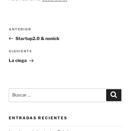
Navegación
Entrada
ANTERIOR
de
anterior:
Startup2.0 & nonick
entradas
Siguiente
SIGUIENTE
entrada
La ciega
Buscar
Buscar
por:
ENTRADAS RECIENTES